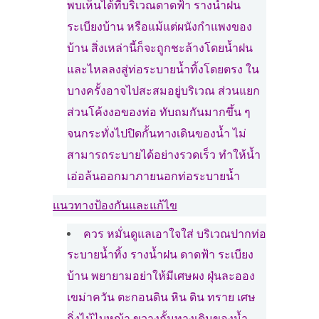
พบเห็นได้ที่บริเวณดาดฟ้า รางน้ำฝน
ระเบียงบ้าน หรือแม้แต่ผนังกำแพงของ
บ้าน สิ่งเหล่านี้ก็จะถูกชะล้างโดยน้ำฝน
และไหลลงสู่ท่อระบายน้ำทิ้งโดยตรง ใน
บางครั้งอาจไปสะสมอยู่บริเวณ ส่วนแยก
ส่วนโค้งงอของท่อ ทับถมกันมากขึ้น ๆ
จนกระทั่งไปปิดกั้นทางเดินของน้ำ ไม่
สามารถระบายได้อย่างรวดเร็ว ทำให้น้ำ
เอ่อล้นออกมาภายนอกท่อระบายน้ำ
แนวทางป้องกันและแก้ไข
ควร หมั่นดูแลเอาใจใส่ บริเวณปากท่อ
ระบายน้ำทิ้ง รางน้ำฝน ดาดฟ้า ระเบียง
บ้าน พยายามอย่าให้มีเศษผง ฝุ่นละออง
เขม่าควัน ตะกอนดิน หิน ดิน ทราย เศษ