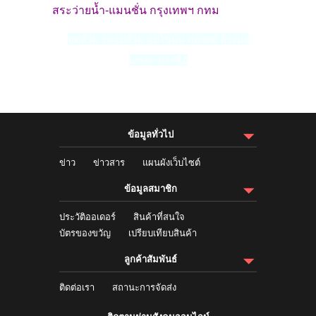
สระว่ายน้ำ-
แมนชั่น กรุงเทพฯ กทม
ดูดส้วม
รถ
สูบส้วม
สูบไขมัน
ลอกท่อ
ล้างบ่อ
เกรอะ
บางซื่อ
ข้อมูลทั่วไป
ข่าว
ข่าวสาร
แผนผังเว็บไซต์
ข้อมูลสมาชิก
ประวัติออเดอร์
สินค้าที่สนใจ
บัตรของขวัญ
เปรียบเทียบสินค้า
ลูกค้าสัมพันธ์
ติดต่อเรา
สถานะการจัดส่ง