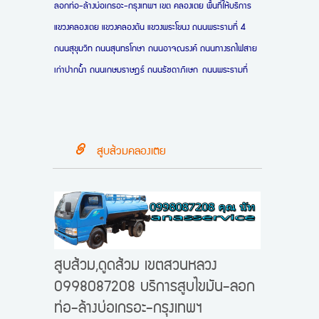
ลอกท่อ-ล้างบ่อเกรอะ-กรุงเทพฯ
เขต คลองเตย พื้นที่ให้บริการ
แขวงคลองเตย แขวงคลองตัน แขวงพระโขนง ถนนพระรามที่ 4
ถนนสุขุมวิท ถนนสุนทรโกษา ถนนอาจณรงค์ ถนนทางรถไฟสาย
เก่าปากน้ำ ถนนเกษมราษฎร์ ถนนรัชดาภิเษก ถนนพระรามที่
สูบส้วมคลองเตย
สูบส้วม,ดูดส้วม เขตสวนหลวง
0998087208 บริการสูบไขมัน-ลอก
ท่อ-ล้างบ่อเกรอะ-กรุงเทพฯ