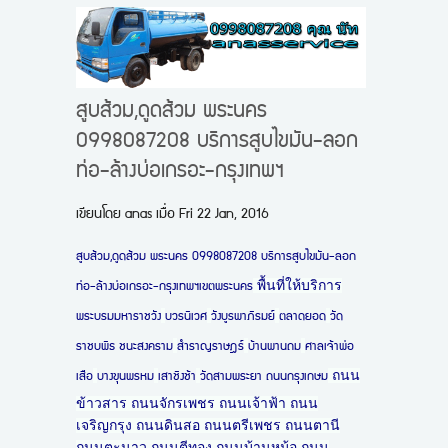
สูบส้วม,ดูดส้วม พระนคร
0998087208 บริการสูบไขมัน-ลอก
ท่อ-ล้างบ่อเกรอะ-กรุงเทพฯ
เขียนโดย
anas
เมื่อ
Fri 22 Jan, 2016
สูบส้วม,ดูดส้วม พระนคร 0998087208 บริการสูบไขมัน-ลอก
พื้นที่ให้บริการ
ท่อ-ล้างบ่อเกรอะ-กรุงเทพฯเขตพระนคร
พระบรมมหาราชวัง
บวรนิเวศ
วังบูรพาภิรมย์
ตลาดยอด
วัด
ราชบพิธ ชนะสงคราม
สำราญราษฎร์
บ้านพานถม
ศาลเจ้าพ่อ
ถนน
เสือ
บางขุนพรหม
เสาชิงช้า
วัดสามพระยา ถนนกรุงเกษม
ข้าวสาร ถนนจักรเพชร ถนนเจ้าฟ้า ถนน
เจริญกรุง ถนนดินสอ ถนนตรีเพชร
ถนนตานี
ถนนตะนาว ถนนตีทอง ถนนบ้านหม้อ ถนน