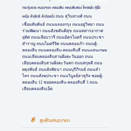
กระทุ่มราย
หนองจอก
คลองสิบ
คลองสิบสอง
โคกแฝด
คู้ฝั่ง
ถนน สุวินทวงศ์ ถนน
เหนือ
ลำผักชี
ลำต้อยติ่ง
เชื่อมสัมพันธ์ ถนนฉลองกรุง ถนนอยู่วิทยา ถนน
ร่วมพัฒนา ถนนสังฆสันติสุข ถนนทหารอากาศ
อุทิศ ถนนเลียบวารี ถนนมิตรไมตรี ถนนประชา
สำราญ ถนนไมตรีจิต ถนนคลองเก้า ถนนคู้-
คลองสิบ ถนนคลองสิบ-คลองสิบสี่ ถนนแสนเกษม
ถนนเลียบคลองสิบสามฝั่งตะวันออก ถนน
เลียบคลองสิบสามฝั่งตะวันตก ถนนสกุลดี ถนน
ผดุงพันธ์ ถนนยังพัธนา ถนนบุรีภิรมย์ ถนนลำ
ไทร ถนนสังฆประชา ถนนวิบูลย์สาธุกิจ ซอยคู้-
คลองสิบ 12 ซอยคลองสิบ-คลองสิบสี่ 3 ถนน
เลียบคลองสิบเอ็ด
สูบส้วมหนองจอก